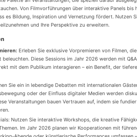
ite Palette an Veranstaltungen, die speziell darauf ausgeleg
uchen. Von Filmvorführungen über interaktive Panels bis h
ass es Bildung, Inspiration und Vernetzung fördert. Nutzen S
teilzunehmen und Ihre Perspektive zu erweitern.
en
mieren:
Erleben Sie exklusive Vorpremieren von Filmen, die
it beleuchten. Diese Sessions im Jahr 2026 werden mit Q&
ekt mit dem Publikum interagieren – ein Benefit, der tiefer
en Sie ein in lebendige Debatten mit internationalen Gäste
sbewegung oder der Einfluss digitaler Medien werden disku
iese Veranstaltungen bauen Vertrauen auf, indem sie fundi
ren.
s: Nutzen Sie interaktive Workshops, die kreative Fähigkei
Themen. Im Jahr 2026 planen wir Kooperationen mit führen
rking-Abende oder künstlerische Performances umfassen – 