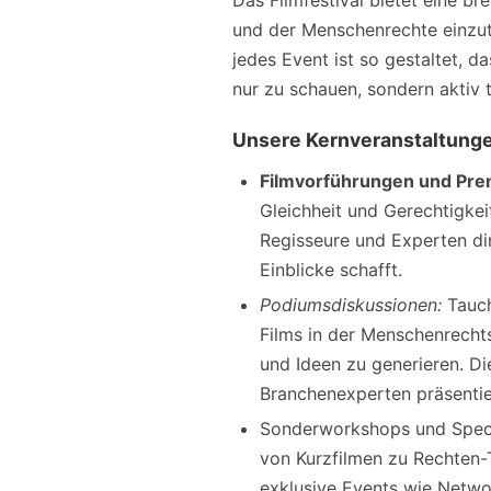
Das Filmfestival bietet eine bre
und der Menschenrechte einzuta
jedes Event ist so gestaltet, d
nur zu schauen, sondern aktiv 
Unsere Kernveranstaltung
Filmvorführungen und Pre
Gleichheit und Gerechtigke
Regisseure und Experten dir
Einblicke schafft.
Podiumsdiskussionen:
Tauch
Films in der Menschenrecht
und Ideen zu generieren. D
Branchenexperten präsentie
Sonderworkshops und Special
von Kurzfilmen zu Rechten-
exklusive Events wie Netwo