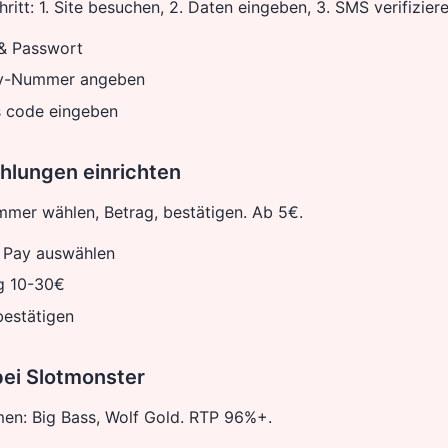
hritt: 1. Site besuchen, 2. Daten eingeben, 3. SMS verifiziere
 & Passwort
y-Nummer angeben
s code eingeben
hlungen einrichten
mer wählen, Betrag, bestätigen. Ab 5€.
e Pay auswählen
ag 10-30€
bestätigen
bei Slotmonster
en: Big Bass, Wolf Gold. RTP 96%+.