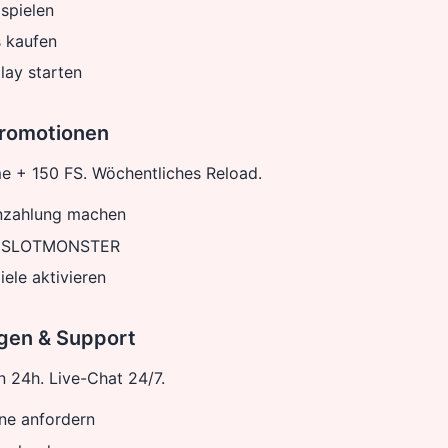
spielen
s kaufen
lay starten
Promotionen
 + 150 FS. Wöchentliches Reload.
inzahlung machen
e SLOTMONSTER
iele aktivieren
gen & Support
in 24h. Live-Chat 24/7.
ne anfordern