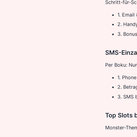
Schritt-für-Sc
1. Email
2. Hand
3. Bonu
SMS-Einza
Per Boku: Num
1. Phon
2. Betr
3. SMS 
Top Slots 
Monster-Them