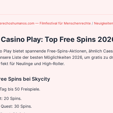
derechoshumanos.com — Filmfestival für Menschenrechte
/
Neuigkeite
 Casino Play: Top Free Spins 202
o Play bietet spannende Free-Spins-Aktionen, ähnlich Caes
unsere Liste der besten Möglichkeiten 2026, um gratis zu d
fekt für Neulinge und High-Roller.
ree Spins bei Skycity
Tag bis 50 Freispiele.
t: 20 Spins.
Quest: 30 Spins.