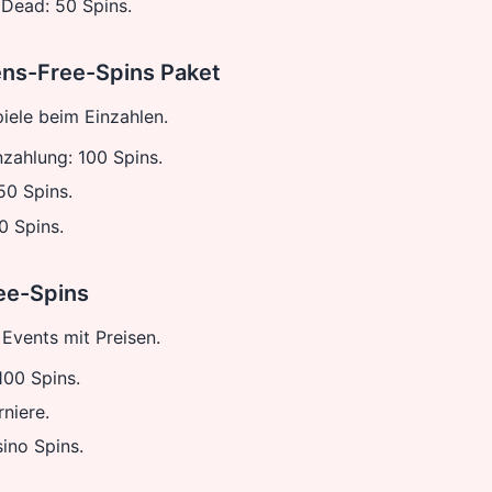
Dead: 50 Spins.
ns-Free-Spins Paket
piele beim Einzahlen.
nzahlung: 100 Spins.
50 Spins.
50 Spins.
ee-Spins
Events mit Preisen.
100 Spins.
rniere.
ino Spins.