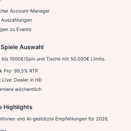
icher Account-Manager
e Auszahlungen
ngen zu Events
 Spiele Auswahl
s bis 1000€/Spin und Tische mit 50.000€ Limits.
ck Pro: 99,5% RTP
 Live: Dealer in HD
rniere wöchentlich
 Highlights
tionen und AI-gestützte Empfehlungen für 2026.
ams