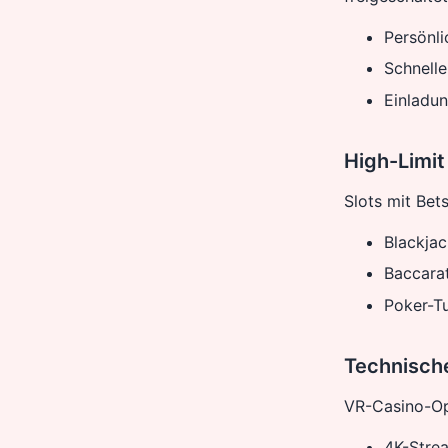
Persönl
Schnell
Einladu
High-Limit
Slots mit Bet
Blackja
Baccarat
Poker-Tu
Technische
VR-Casino-Op
4K-Stre