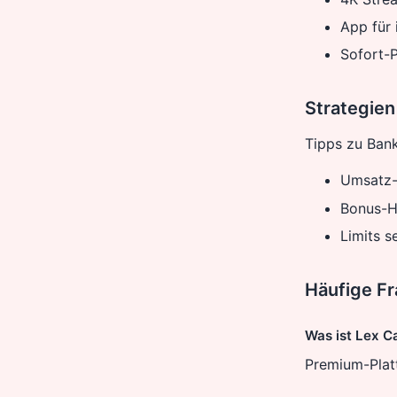
App für
Sofort-
Strategien
Tipps zu Ban
Umsatz-
Bonus-H
Limits s
Häufige F
Was ist Lex C
Premium-Platt