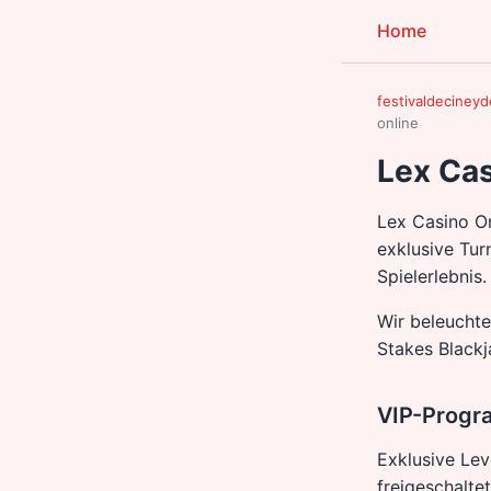
Home
festivaldeciney
online
Lex Cas
Lex Casino On
exklusive Tur
Spielerlebnis.
Wir beleuchte
Stakes Blackj
VIP-Progr
Exklusive Le
freigeschaltet