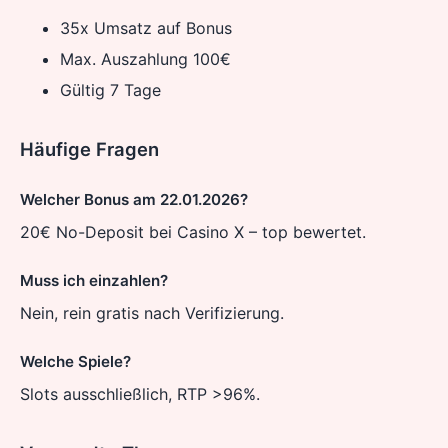
35x Umsatz auf Bonus
Max. Auszahlung 100€
Gültig 7 Tage
Häufige Fragen
Welcher Bonus am 22.01.2026?
20€ No-Deposit bei Casino X – top bewertet.
Muss ich einzahlen?
Nein, rein gratis nach Verifizierung.
Welche Spiele?
Slots ausschließlich, RTP >96%.