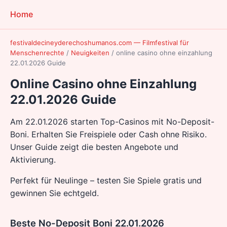
Home
festivaldecineyderechoshumanos.com — Filmfestival für
Menschenrechte
/
Neuigkeiten
/
online casino ohne einzahlung
22.01.2026 Guide
Online Casino ohne Einzahlung
22.01.2026 Guide
Am 22.01.2026 starten Top-Casinos mit No-Deposit-
Boni. Erhalten Sie Freispiele oder Cash ohne Risiko.
Unser Guide zeigt die besten Angebote und
Aktivierung.
Perfekt für Neulinge – testen Sie Spiele gratis und
gewinnen Sie echtgeld.
Beste No-Deposit Boni 22.01.2026