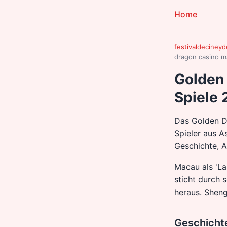
Home
festivaldeciney
dragon casino 
Golden 
Spiele
Das Golden Dr
Spieler aus A
Geschichte, A
Macau als 'L
sticht durch 
heraus. Sheng
Geschicht