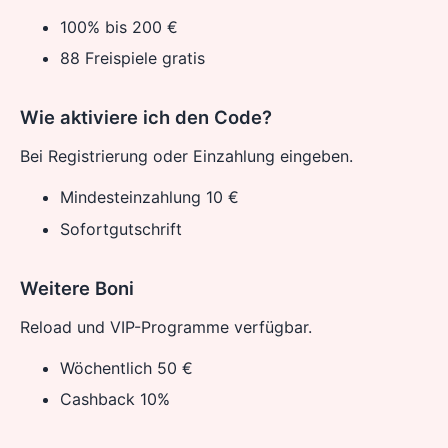
100% bis 200 €
88 Freispiele gratis
Wie aktiviere ich den Code?
Bei Registrierung oder Einzahlung eingeben.
Mindesteinzahlung 10 €
Sofortgutschrift
Weitere Boni
Reload und VIP-Programme verfügbar.
Wöchentlich 50 €
Cashback 10%