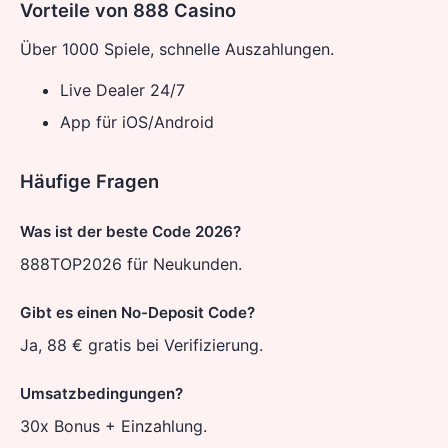
Vorteile von 888 Casino
Über 1000 Spiele, schnelle Auszahlungen.
Live Dealer 24/7
App für iOS/Android
Häufige Fragen
Was ist der beste Code 2026?
888TOP2026 für Neukunden.
Gibt es einen No-Deposit Code?
Ja, 88 € gratis bei Verifizierung.
Umsatzbedingungen?
30x Bonus + Einzahlung.