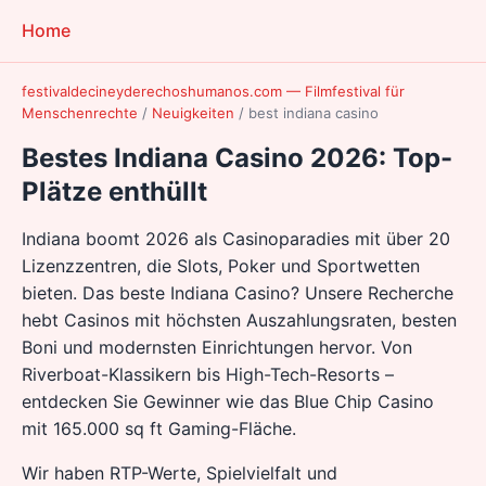
Home
festivaldecineyderechoshumanos.com — Filmfestival für
Menschenrechte
/
Neuigkeiten
/
best indiana casino
Bestes Indiana Casino 2026: Top-
Plätze enthüllt
Indiana boomt 2026 als Casinoparadies mit über 20
Lizenzzentren, die Slots, Poker und Sportwetten
bieten. Das beste Indiana Casino? Unsere Recherche
hebt Casinos mit höchsten Auszahlungsraten, besten
Boni und modernsten Einrichtungen hervor. Von
Riverboat-Klassikern bis High-Tech-Resorts –
entdecken Sie Gewinner wie das Blue Chip Casino
mit 165.000 sq ft Gaming-Fläche.
Wir haben RTP-Werte, Spielvielfalt und