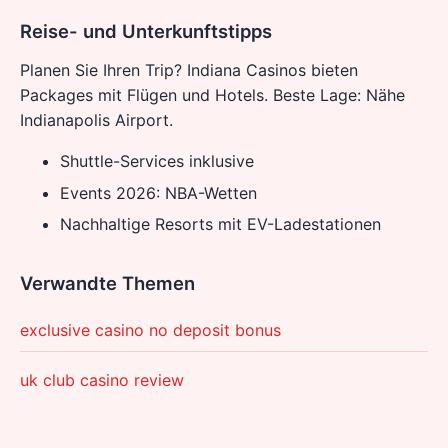
Reise- und Unterkunftstipps
Planen Sie Ihren Trip? Indiana Casinos bieten
Packages mit Flügen und Hotels. Beste Lage: Nähe
Indianapolis Airport.
Shuttle-Services inklusive
Events 2026: NBA-Wetten
Nachhaltige Resorts mit EV-Ladestationen
Verwandte Themen
exclusive casino no deposit bonus
uk club casino review