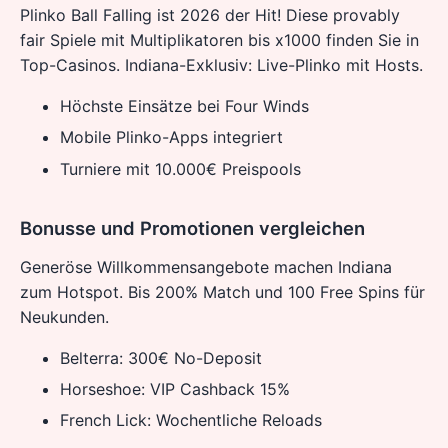
Plinko Ball Falling ist 2026 der Hit! Diese provably
fair Spiele mit Multiplikatoren bis x1000 finden Sie in
Top-Casinos. Indiana-Exklusiv: Live-Plinko mit Hosts.
Höchste Einsätze bei Four Winds
Mobile Plinko-Apps integriert
Turniere mit 10.000€ Preispools
Bonusse und Promotionen vergleichen
Generöse Willkommensangebote machen Indiana
zum Hotspot. Bis 200% Match und 100 Free Spins für
Neukunden.
Belterra: 300€ No-Deposit
Horseshoe: VIP Cashback 15%
French Lick: Wochentliche Reloads