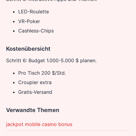
LED-Roulette
VR-Poker
Cashless-Chips
Kostenübersicht
Schritt 6: Budget 1.000-5.000 $ planen.
Pro Tisch 200 $/Std.
Croupier extra
Gratis-Versand
Verwandte Themen
jackpot mobile casino bonus