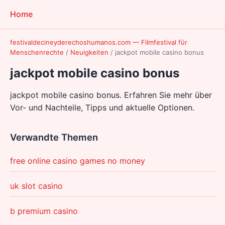
Home
festivaldecineyderechoshumanos.com — Filmfestival für
Menschenrechte
/
Neuigkeiten
/
jackpot mobile casino bonus
jackpot mobile casino bonus
jackpot mobile casino bonus. Erfahren Sie mehr über
Vor- und Nachteile, Tipps und aktuelle Optionen.
Verwandte Themen
free online casino games no money
uk slot casino
b premium casino