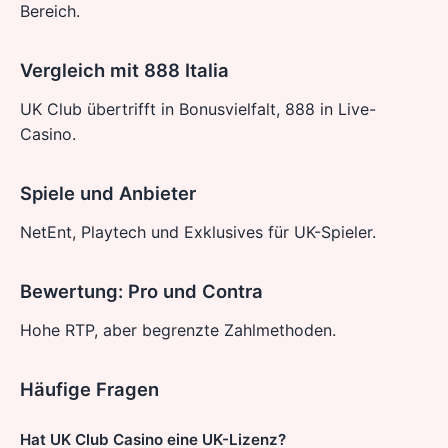
Bereich.
Vergleich mit 888 Italia
UK Club übertrifft in Bonusvielfalt, 888 in Live-
Casino.
Spiele und Anbieter
NetEnt, Playtech und Exklusives für UK-Spieler.
Bewertung: Pro und Contra
Hohe RTP, aber begrenzte Zahlmethoden.
Häufige Fragen
Hat UK Club Casino eine UK-Lizenz?