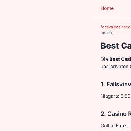
Home
festivaldeciney
ontario
Best Ca
Die
Best Cas
und privaten O
1. Fallsvi
Niagara: 3.50
2. Casino
Orillia: Konze