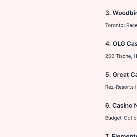
3. Woodbi
Toronto: Rac
4. OLG Cas
200 Tische, H
5. Great C
Rez-Resorts i
6. Casino 
Budget-Optio
7. Element