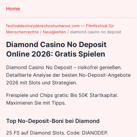
Home
festivaldecineyderechoshumanos.com — Filmfestival für
Menschenrechte
/
Neuigkeiten
/
diamond casino no deposit
Diamond Casino No Deposit
Online 2026: Gratis Spielen
Diamond Casino No Deposit – risikofrei genießen.
Detaillierte Analyse der besten No-Deposit-Angebote
2026 mit Slots und Strategien.
Freispiele und Chips gratis: Bis 50€ Startkapital.
Maximieren Sie mit Tipps.
Top No-Deposit-Boni bei Diamond
25 FS auf Diamond Slots. Code: DIANODEP.