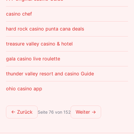
casino chef
hard rock casino punta cana deals
treasure valley casino & hotel
gala casino live roulette
thunder valley resort and casino Guide
ohio casino app
← Zurück
Weiter →
Seite 76 von 152