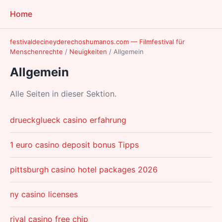
Home
festivaldecineyderechoshumanos.com — Filmfestival für
Menschenrechte
/
Neuigkeiten
/
Allgemein
Allgemein
Alle Seiten in dieser Sektion.
drueckglueck casino erfahrung
1 euro casino deposit bonus Tipps
pittsburgh casino hotel packages 2026
ny casino licenses
rival casino free chip