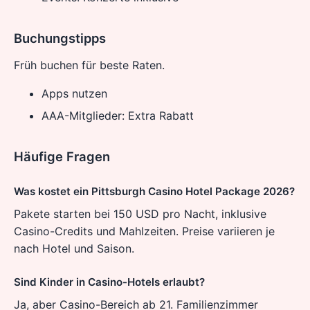
Buchungstipps
Früh buchen für beste Raten.
Apps nutzen
AAA-Mitglieder: Extra Rabatt
Häufige Fragen
Was kostet ein Pittsburgh Casino Hotel Package 2026?
Pakete starten bei 150 USD pro Nacht, inklusive
Casino-Credits und Mahlzeiten. Preise variieren je
nach Hotel und Saison.
Sind Kinder in Casino-Hotels erlaubt?
Ja, aber Casino-Bereich ab 21. Familienzimmer