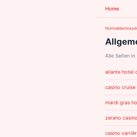
Home
festivaldeciney
Allgem
Alle Seiten in
aliante hotel
casino cruise
mardi gras ho
zerano casin
casino varriè