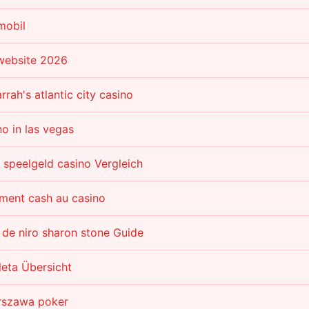
mobil
 website 2026
rrah's atlantic city casino
o in las vegas
s speelgeld casino Vergleich
ement cash au casino
 de niro sharon stone Guide
leta Übersicht
arszawa poker