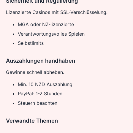
Sicherheit und Regulierung
Lizenzierte Casinos mit SSL-Verschlüsselung.
MGA oder NZ-lizenzierte
Verantwortungsvolles Spielen
Selbstlimits
Auszahlungen handhaben
Gewinne schnell abheben.
Min. 10 NZD Auszahlung
PayPal: 1-2 Stunden
Steuern beachten
Verwandte Themen