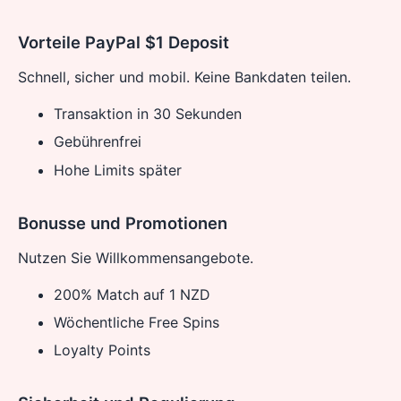
Vorteile PayPal $1 Deposit
Schnell, sicher und mobil. Keine Bankdaten teilen.
Transaktion in 30 Sekunden
Gebührenfrei
Hohe Limits später
Bonusse und Promotionen
Nutzen Sie Willkommensangebote.
200% Match auf 1 NZD
Wöchentliche Free Spins
Loyalty Points