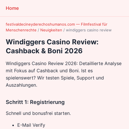
Home
festivaldecineyderechoshumanos.com — Filmfestival für
Menschenrechte
/
Neuigkeiten
/
windiggers casino review
Windiggers Casino Review:
Cashback & Boni 2026
Windiggers Casino Review 2026: Detaillierte Analyse
mit Fokus auf Cashback und Boni. Ist es
spielenswert? Wir testen Spiele, Support und
Auszahlungen.
Schritt 1: Registrierung
Schnell und bonusfrei starten.
E-Mail Verify