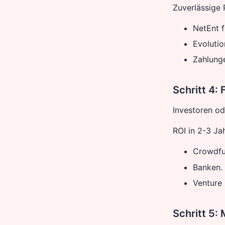
Zuverlässige 
NetEnt f
Evolutio
Zahlunge
Schritt 4:
Investoren od
ROI in 2-3 Ja
Crowdfu
Banken.
Venture 
Schritt 5: