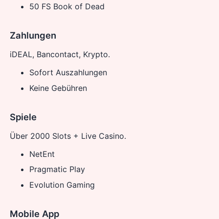
50 FS Book of Dead
Zahlungen
iDEAL, Bancontact, Krypto.
Sofort Auszahlungen
Keine Gebühren
Spiele
Über 2000 Slots + Live Casino.
NetEnt
Pragmatic Play
Evolution Gaming
Mobile App