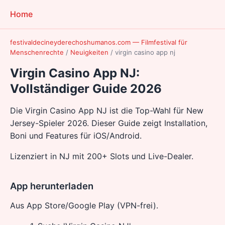
Home
festivaldecineyderechoshumanos.com — Filmfestival für
Menschenrechte
/
Neuigkeiten
/
virgin casino app nj
Virgin Casino App NJ:
Vollständiger Guide 2026
Die Virgin Casino App NJ ist die Top-Wahl für New
Jersey-Spieler 2026. Dieser Guide zeigt Installation,
Boni und Features für iOS/Android.
Lizenziert in NJ mit 200+ Slots und Live-Dealer.
App herunterladen
Aus App Store/Google Play (VPN-frei).