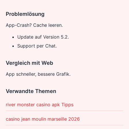
Problemlösung
App-Crash? Cache leeren.
Update auf Version 5.2.
Support per Chat.
Vergleich mit Web
App schneller, bessere Grafik.
Verwandte Themen
river monster casino apk Tipps
casino jean moulin marseille 2026