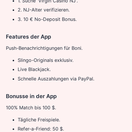
1. Suche 'Virgin Casino NJ'.
2. NJ-Alter verifizieren.
3. 10 € No-Deposit Bonus.
Features der App
Push-Benachrichtigungen für Boni.
Slingo-Originals exklusiv.
Live Blackjack.
Schnelle Auszahlungen via PayPal.
Bonusse in der App
100% Match bis 100 $.
Tägliche Freispiele.
Refer-a-Friend: 50 $.