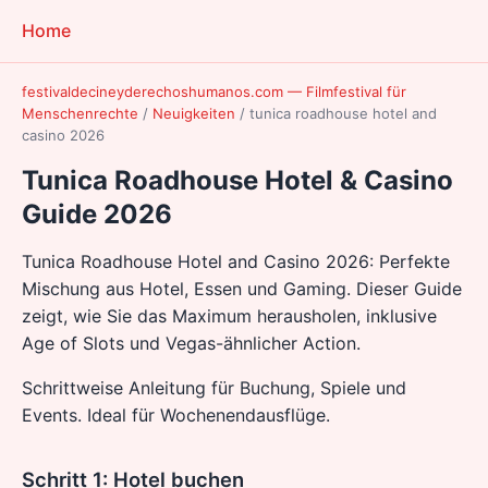
Home
festivaldecineyderechoshumanos.com — Filmfestival für
Menschenrechte
/
Neuigkeiten
/
tunica roadhouse hotel and
casino 2026
Tunica Roadhouse Hotel & Casino
Guide 2026
Tunica Roadhouse Hotel and Casino 2026: Perfekte
Mischung aus Hotel, Essen und Gaming. Dieser Guide
zeigt, wie Sie das Maximum herausholen, inklusive
Age of Slots und Vegas-ähnlicher Action.
Schrittweise Anleitung für Buchung, Spiele und
Events. Ideal für Wochenendausflüge.
Schritt 1: Hotel buchen