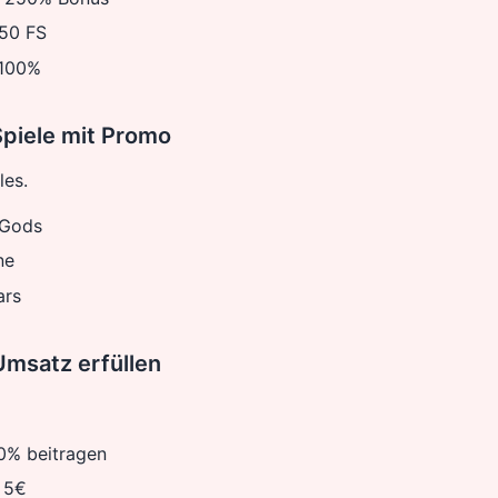
50 FS
 100%
 Spiele mit Promo
les.
 Gods
ne
ars
 Umsatz erfüllen
0% beitragen
 5€