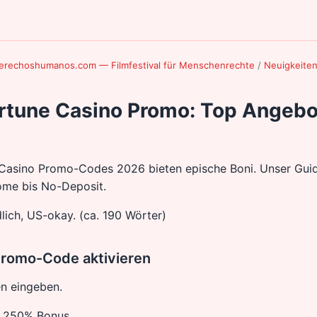
derechoshumanos.com — Filmfestival für Menschenrechte
/
Neuigkeite
ortune Casino Promo: Top Angeb
 Casino Promo-Codes 2026 bieten epische Boni. Unser Guid
ome bis No-Deposit.
lich, US-okay. (ca. 190 Wörter)
 Promo-Code aktivieren
n eingeben.
 250% Bonus