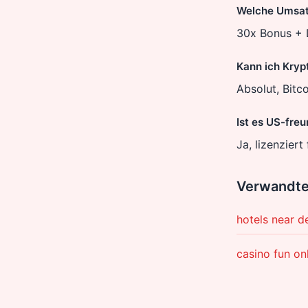
Welche Umsa
30x Bonus + D
Kann ich Kryp
Absolut, Bitc
Ist es US-freu
Ja, lizenziert
Verwandt
hotels near d
casino fun on