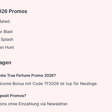
2026 Promos
dated.
r Blast
Splash
en Hunt
ragen
este True Fortune Promo 2026?
come Bonus mit Code TF2026 ist top für Neulinge.
posit Promos?
pins ohne Einzahlung via Newsletter.