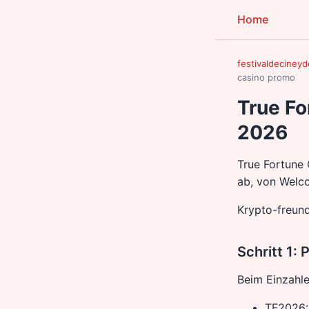
Home
festivaldeciney
casino promo
True F
2026
True Fortune
ab, von Welc
Krypto-freund
Schritt 1:
Beim Einzahle
TF2026: