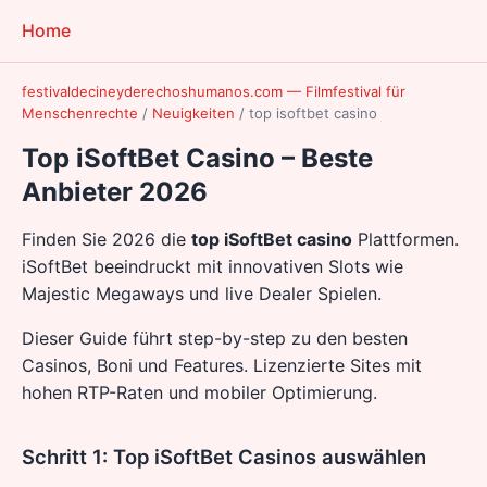
Home
festivaldecineyderechoshumanos.com — Filmfestival für
Menschenrechte
/
Neuigkeiten
/
top isoftbet casino
Top iSoftBet Casino – Beste
Anbieter 2026
Finden Sie 2026 die
top iSoftBet casino
Plattformen.
iSoftBet beeindruckt mit innovativen Slots wie
Majestic Megaways und live Dealer Spielen.
Dieser Guide führt step-by-step zu den besten
Casinos, Boni und Features. Lizenzierte Sites mit
hohen RTP-Raten und mobiler Optimierung.
Schritt 1: Top iSoftBet Casinos auswählen