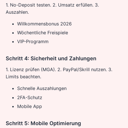
1. No-Deposit testen. 2. Umsatz erfüllen. 3.
Auszahlen.
Willkommensbonus 2026
Wöchentliche Freispiele
VIP-Programm
Schritt 4: Sicherheit und Zahlungen
1. Lizenz prüfen (MGA). 2. PayPal/Skrill nutzen. 3.
Limits beachten.
Schnelle Auszahlungen
2FA-Schutz
Mobile App
Schritt 5: Mobile Optimierung