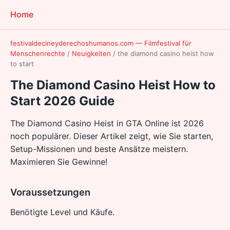
Home
festivaldecineyderechoshumanos.com — Filmfestival für
Menschenrechte
/
Neuigkeiten
/
the diamond casino heist how
to start
The Diamond Casino Heist How to
Start 2026 Guide
The Diamond Casino Heist in GTA Online ist 2026
noch populärer. Dieser Artikel zeigt, wie Sie starten,
Setup-Missionen und beste Ansätze meistern.
Maximieren Sie Gewinne!
Voraussetzungen
Benötigte Level und Käufe.