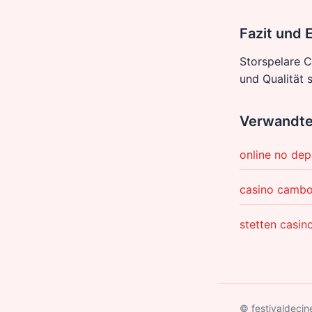
Fazit und
Storspelare C
und Qualität 
Verwandt
online no dep
casino cambo
stetten casin
© festivaldeci