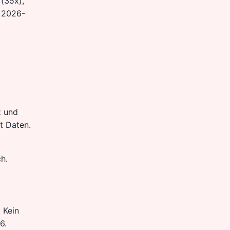
(35x),
. 2026-
z und
t Daten.
h.
 Kein
6.