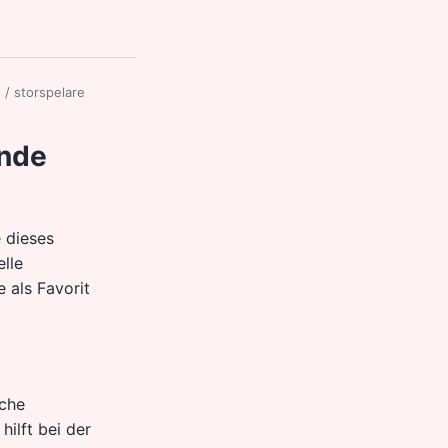
n
/
storspelare
ende
e dieses
lle
 als Favorit
iche
ilft bei der