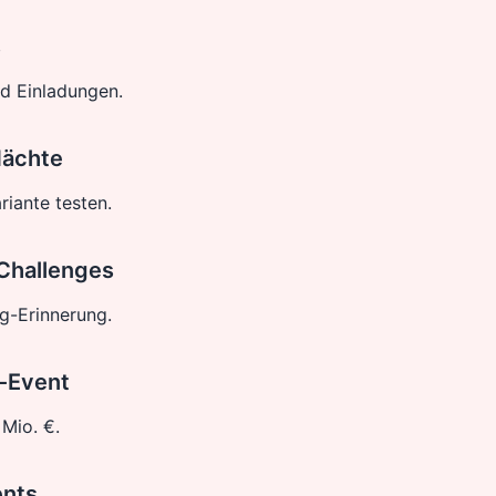
s
d Einladungen.
Nächte
riante testen.
Challenges
g-Erinnerung.
-Event
 Mio. €.
ents