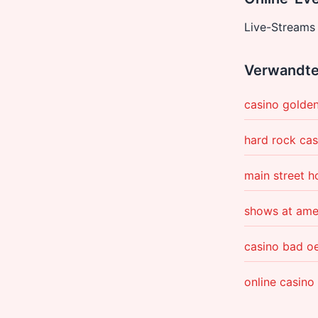
Live-Streams 
Verwandt
casino golden
hard rock cas
main street h
shows at amer
casino bad o
online casino