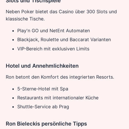
Slots und Tischspiele
Neben Poker bietet das Casino über 300 Slots und
klassische Tische.
Play'n GO und NetEnt Automaten
Blackjack, Roulette und Baccarat Varianten
VIP-Bereich mit exklusiven Limits
Hotel und Annehmlichkeiten
Ron betont den Komfort des integrierten Resorts.
5-Sterne-Hotel mit Spa
Restaurants mit internationaler Küche
Shuttle-Service ab Prag
Ron Bieleckis persönliche Tipps