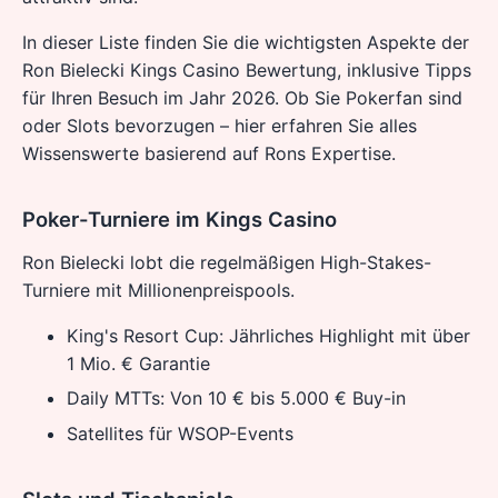
In dieser Liste finden Sie die wichtigsten Aspekte der
Ron Bielecki Kings Casino Bewertung, inklusive Tipps
für Ihren Besuch im Jahr 2026. Ob Sie Pokerfan sind
oder Slots bevorzugen – hier erfahren Sie alles
Wissenswerte basierend auf Rons Expertise.
Poker-Turniere im Kings Casino
Ron Bielecki lobt die regelmäßigen High-Stakes-
Turniere mit Millionenpreispools.
King's Resort Cup: Jährliches Highlight mit über
1 Mio. € Garantie
Daily MTTs: Von 10 € bis 5.000 € Buy-in
Satellites für WSOP-Events