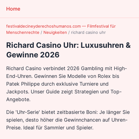
Home
festivaldecineyderechoshumanos.com — Filmfestival für
Menschenrechte
/
Neuigkeiten
/
richard casino uhr
Richard Casino Uhr: Luxusuhren &
Gewinne 2026
Richard Casino verbindet 2026 Gambling mit High-
End-Uhren. Gewinnen Sie Modelle von Rolex bis
Patek Philippe durch exklusive Turniere und
Jackpots. Unser Guide zeigt Strategien und Top-
Angebote.
Die 'Uhr-Serie' bietet zeitbasierte Boni: Je länger Sie
spielen, desto höher die Gewinnchancen auf Uhren-
Preise. Ideal für Sammler und Spieler.