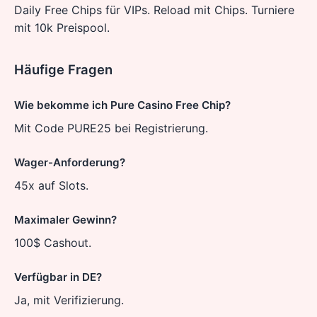
Daily Free Chips für VIPs. Reload mit Chips. Turniere
mit 10k Preispool.
Häufige Fragen
Wie bekomme ich Pure Casino Free Chip?
Mit Code PURE25 bei Registrierung.
Wager-Anforderung?
45x auf Slots.
Maximaler Gewinn?
100$ Cashout.
Verfügbar in DE?
Ja, mit Verifizierung.