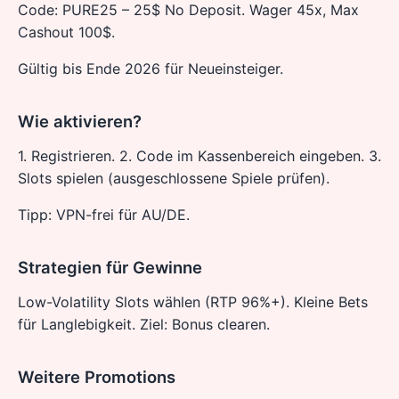
Code: PURE25 – 25$ No Deposit. Wager 45x, Max
Cashout 100$.
Gültig bis Ende 2026 für Neueinsteiger.
Wie aktivieren?
1. Registrieren. 2. Code im Kassenbereich eingeben. 3.
Slots spielen (ausgeschlossene Spiele prüfen).
Tipp: VPN-frei für AU/DE.
Strategien für Gewinne
Low-Volatility Slots wählen (RTP 96%+). Kleine Bets
für Langlebigkeit. Ziel: Bonus clearen.
Weitere Promotions