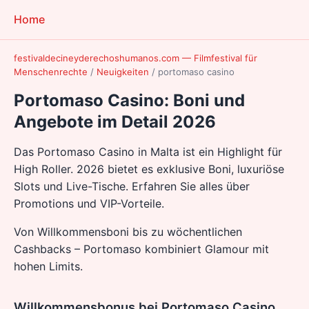
Home
festivaldecineyderechoshumanos.com — Filmfestival für
Menschenrechte
/
Neuigkeiten
/
portomaso casino
Portomaso Casino: Boni und
Angebote im Detail 2026
Das Portomaso Casino in Malta ist ein Highlight für
High Roller. 2026 bietet es exklusive Boni, luxuriöse
Slots und Live-Tische. Erfahren Sie alles über
Promotions und VIP-Vorteile.
Von Willkommensboni bis zu wöchentlichen
Cashbacks – Portomaso kombiniert Glamour mit
hohen Limits.
Willkommensbonus bei Portomaso Casino