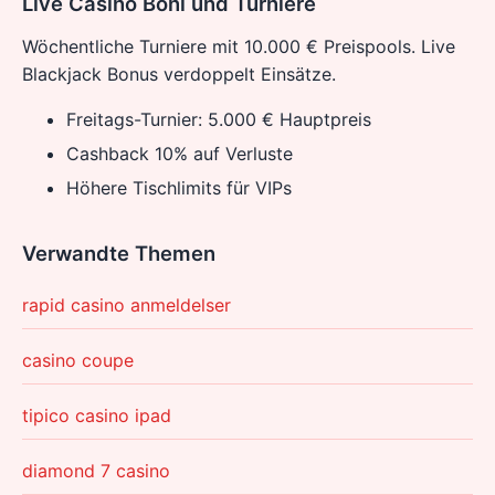
Live Casino Boni und Turniere
Wöchentliche Turniere mit 10.000 € Preispools. Live
Blackjack Bonus verdoppelt Einsätze.
Freitags-Turnier: 5.000 € Hauptpreis
Cashback 10% auf Verluste
Höhere Tischlimits für VIPs
Verwandte Themen
rapid casino anmeldelser
casino coupe
tipico casino ipad
diamond 7 casino