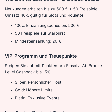
Neukunden erhalten bis zu 500 € + 50 Freispiele.
Umsatz 40x, gültig für Slots und Roulette.
100% Einzahlungsbonus bis 500 €
50 Freispiele auf Starburst
Mindesteinzahlung: 20 €
VIP-Programm und Treuepunkte
Steigen Sie auf mit Punkten pro Einsatz. Ab Bronze-
Level Cashback bis 15%.
Silber: Persönlicher Host
Gold: Höhere Limits
Platin: Exklusive Events