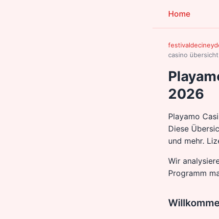
Home
festivaldeciney
casino übersicht
Playamo
2026
Playamo Casin
Diese Übersi
und mehr. Liz
Wir analysier
Programm ma
Willkomme