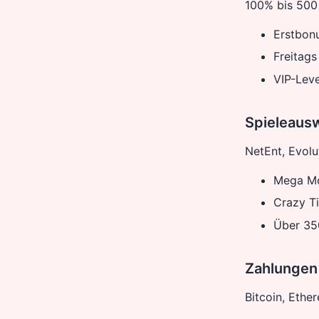
100% bis 500
Erstbon
Freitag
VIP-Lev
Spieleausw
NetEnt, Evolu
Mega Mo
Crazy T
Über 350
Zahlungen 
Bitcoin, Ethe