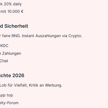
k 20% daily
 mit 10.000 €
d Sicherheit
r faire RNG. Instant Auszahlungen via Crypto.
UKGC
e Zahlungen
-Chat
ichte 2026
Lob für Vielfalt, Kritik an Werbung.
App top
ity-Forum