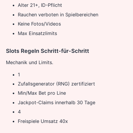
Alter 21+, ID-Pflicht
Rauchen verboten in Spielbereichen
Keine Fotos/Videos
Max Einsatzlimits
Slots Regeln Schritt-für-Schritt
Mechanik und Limits.
1
Zufallsgenerator (RNG) zertifiziert
Min/Max Bet pro Line
Jackpot-Claims innerhalb 30 Tage
4
Freispiele Umsatz 40x