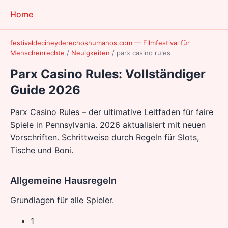
Home
festivaldecineyderechoshumanos.com — Filmfestival für
Menschenrechte
/
Neuigkeiten
/
parx casino rules
Parx Casino Rules: Vollständiger
Guide 2026
Parx Casino Rules – der ultimative Leitfaden für faire
Spiele in Pennsylvania. 2026 aktualisiert mit neuen
Vorschriften. Schrittweise durch Regeln für Slots,
Tische und Boni.
Allgemeine Hausregeln
Grundlagen für alle Spieler.
1