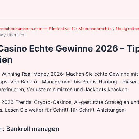
derechoshumanos.com — Filmfestival für Menschenrechte
/
Neuigkeite
ney Übersicht
Casino Echte Gewinne 2026 – Ti
ien
o Winning Real Money 2026: Machen Sie echte Gewinne mit
pps! Von Bankroll-Management bis Bonus-Hunting – dieser 
aximieren, Verluste minimieren und Jackpots knacken.
 2026-Trends: Crypto-Casinos, AI-gestützte Strategien un
ts. Lesen Sie weiter für Schritt-für-Schritt-Anleitungen!
n: Bankroll managen