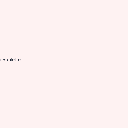
 Roulette.