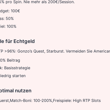
5% pro Spin. Nie mehr als 200€/Session.
dget: 100€
ss: 50%
iel: 100%
le für Echtgeld
P >96%: Gonzo’s Quest, Starburst. Vermeiden Sie American
00% Beitrag
k: Basisstrategie
Niedrig starten
ptimal nutzen
erst,Match-Boni: 100-200%,Freispiele: High RTP Slots