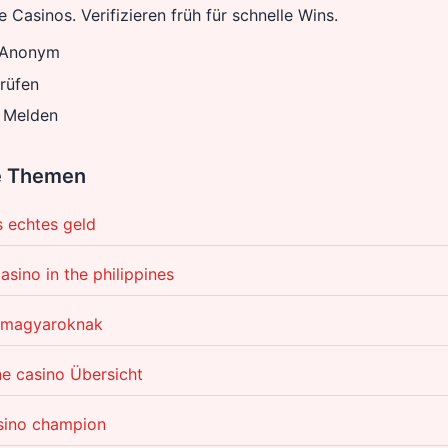
e Casinos. Verifizieren früh für schnelle Wins.
 Anonym
Prüfen
: Melden
e Themen
s echtes geld
asino in the philippines
o magyaroknak
ne casino Übersicht
asino champion