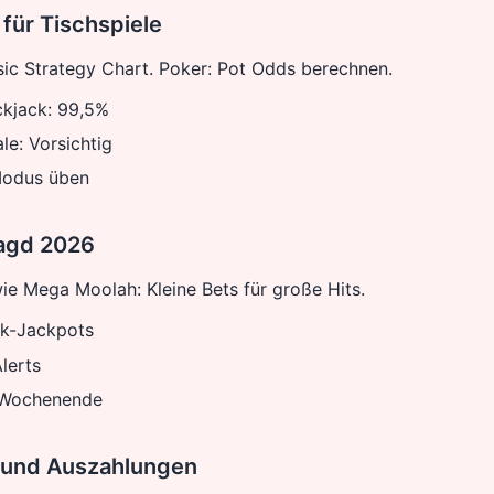
 für Tischspiele
sic Strategy Chart. Poker: Pot Odds berechnen.
ckjack: 99,5%
le: Vorsichtig
odus üben
agd 2026
ie Mega Moolah: Kleine Bets für große Hits.
k-Jackpots
lerts
 Wochenende
t und Auszahlungen