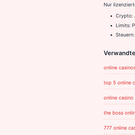
Nur lizenziert
Crypto:
Limits: 
Steuern
Verwandt
online casino
top 5 online c
online casin
the boss onli
777 online c