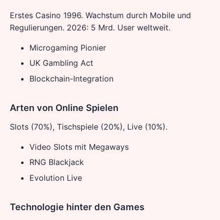
Erstes Casino 1996. Wachstum durch Mobile und
Regulierungen. 2026: 5 Mrd. User weltweit.
Microgaming Pionier
UK Gambling Act
Blockchain-Integration
Arten von Online Spielen
Slots (70%), Tischspiele (20%), Live (10%).
Video Slots mit Megaways
RNG Blackjack
Evolution Live
Technologie hinter den Games