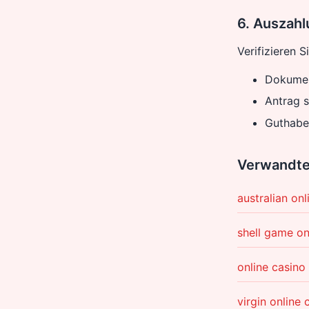
6. Auszahl
Verifizieren S
Dokumen
Antrag s
Guthabe
Verwandt
australian on
shell game on
online casino
virgin online