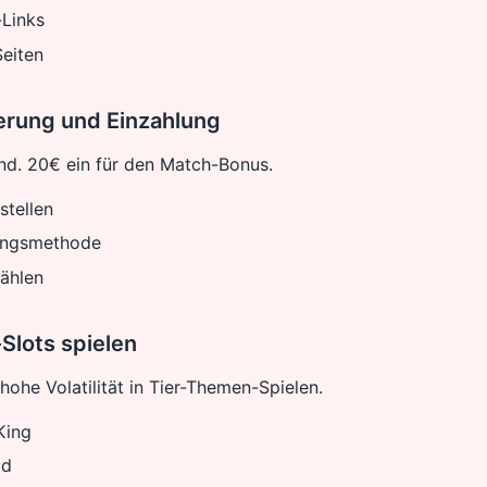
-Links
eiten
ierung und Einzahlung
nd. 20€ ein für den Match-Bonus.
stellen
ungsmethode
ählen
-Slots spielen
hohe Volatilität in Tier-Themen-Spielen.
King
ld