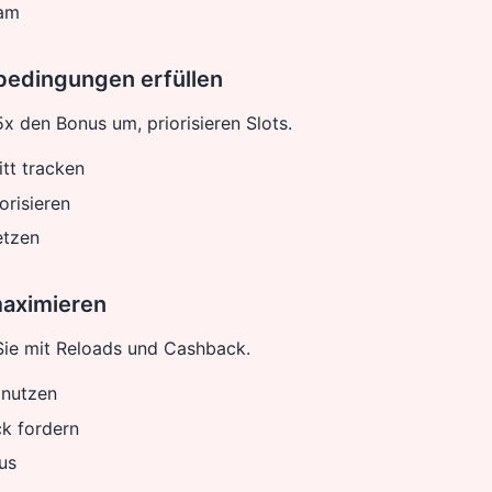
Sam
bedingungen erfüllen
5x den Bonus um, priorisieren Slots.
itt tracken
orisieren
etzen
maximieren
Sie mit Reloads und Cashback.
 nutzen
k fordern
us