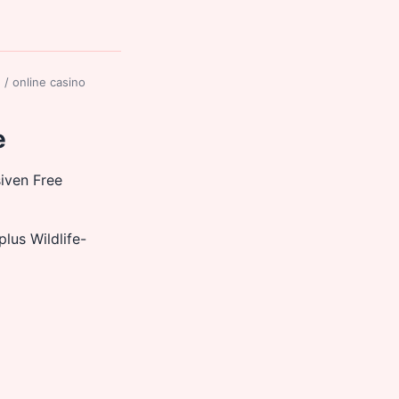
n
/
online casino
e
iven Free
lus Wildlife-