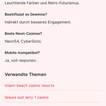
Leuchtende Farben und Retro-Futurismus.
Beeinflusst es Gewinne?
Indirekt durch besseres Engagement.
Beste Neon-Casinos?
Neon54, CyberSlots.
Mobile-kompatibel?
Ja, voll responsiv.
Verwandte Themen
miami beach casino resorts
leisure suit larry 1 casino