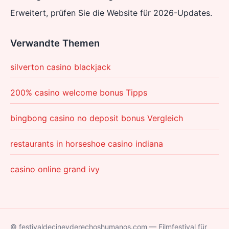
Erweitert, prüfen Sie die Website für 2026-Updates.
Verwandte Themen
silverton casino blackjack
200% casino welcome bonus Tipps
bingbong casino no deposit bonus Vergleich
restaurants in horseshoe casino indiana
casino online grand ivy
© festivaldecineyderechoshumanos.com — Filmfestival für