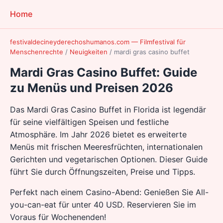
Home
festivaldecineyderechoshumanos.com — Filmfestival für
Menschenrechte
/
Neuigkeiten
/
mardi gras casino buffet
Mardi Gras Casino Buffet: Guide
zu Menüs und Preisen 2026
Das Mardi Gras Casino Buffet in Florida ist legendär
für seine vielfältigen Speisen und festliche
Atmosphäre. Im Jahr 2026 bietet es erweiterte
Menüs mit frischen Meeresfrüchten, internationalen
Gerichten und vegetarischen Optionen. Dieser Guide
führt Sie durch Öffnungszeiten, Preise und Tipps.
Perfekt nach einem Casino-Abend: Genießen Sie All-
you-can-eat für unter 40 USD. Reservieren Sie im
Voraus für Wochenenden!