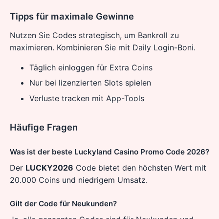
Tipps für maximale Gewinne
Nutzen Sie Codes strategisch, um Bankroll zu
maximieren. Kombinieren Sie mit Daily Login-Boni.
Täglich einloggen für Extra Coins
Nur bei lizenzierten Slots spielen
Verluste tracken mit App-Tools
Häufige Fragen
Was ist der beste Luckyland Casino Promo Code 2026?
Der
LUCKY2026
Code bietet den höchsten Wert mit
20.000 Coins und niedrigem Umsatz.
Gilt der Code für Neukunden?