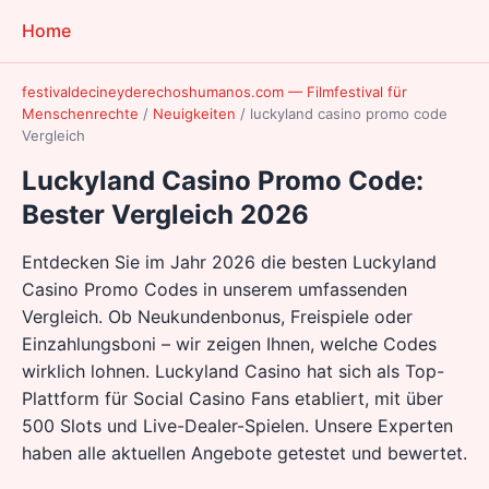
Home
festivaldecineyderechoshumanos.com — Filmfestival für
Menschenrechte
/
Neuigkeiten
/
luckyland casino promo code
Vergleich
Luckyland Casino Promo Code:
Bester Vergleich 2026
Entdecken Sie im Jahr 2026 die besten Luckyland
Casino Promo Codes in unserem umfassenden
Vergleich. Ob Neukundenbonus, Freispiele oder
Einzahlungsboni – wir zeigen Ihnen, welche Codes
wirklich lohnen. Luckyland Casino hat sich als Top-
Plattform für Social Casino Fans etabliert, mit über
500 Slots und Live-Dealer-Spielen. Unsere Experten
haben alle aktuellen Angebote getestet und bewertet.