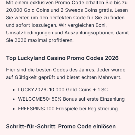
Mit einem exklusiven Promo Code erhalten Sie bis zu
20.000 Gold Coins und 2 Sweeps Coins gratis. Lesen
Sie weiter, um den perfekten Code für Sie zu finden
und sofort loszulegen. Wir vergleichen Boni,
Umsatzbedingungen und Auszahlungsoptionen, damit
Sie 2026 maximal profitieren.
Top Luckyland Casino Promo Codes 2026
Hier sind die besten Codes des Jahres. Jeder wurde
auf Gültigkeit geprüft und bietet echten Mehrwert.
LUCKY2026: 10.000 Gold Coins + 1 SC
WELCOME50: 50% Bonus auf erste Einzahlung
FREESPINS: 100 Freispiele bei Registrierung
Schritt-für-Schritt: Promo Code einlösen