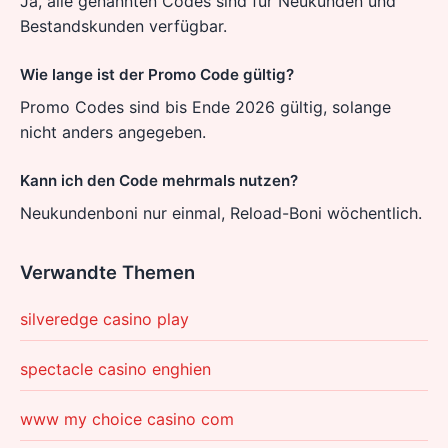
Ja, alle genannten Codes sind für Neukunden und
Bestandskunden verfügbar.
Wie lange ist der Promo Code gültig?
Promo Codes sind bis Ende 2026 gültig, solange
nicht anders angegeben.
Kann ich den Code mehrmals nutzen?
Neukundenboni nur einmal, Reload-Boni wöchentlich.
Verwandte Themen
silveredge casino play
spectacle casino enghien
www my choice casino com