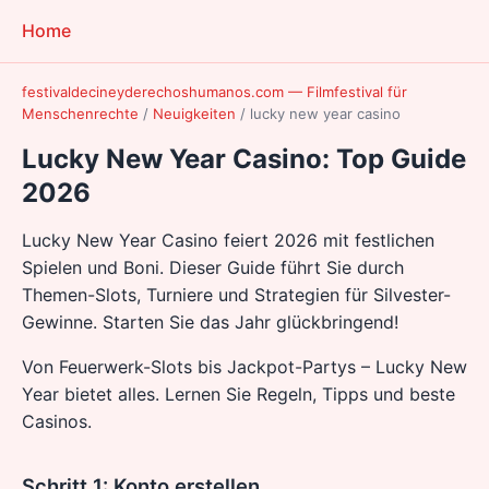
Home
festivaldecineyderechoshumanos.com — Filmfestival für
Menschenrechte
/
Neuigkeiten
/
lucky new year casino
Lucky New Year Casino: Top Guide
2026
Lucky New Year Casino feiert 2026 mit festlichen
Spielen und Boni. Dieser Guide führt Sie durch
Themen-Slots, Turniere und Strategien für Silvester-
Gewinne. Starten Sie das Jahr glückbringend!
Von Feuerwerk-Slots bis Jackpot-Partys – Lucky New
Year bietet alles. Lernen Sie Regeln, Tipps und beste
Casinos.
Schritt 1: Konto erstellen