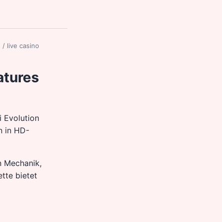
n
/
live casino
atures
i Evolution
n in HD-
in Mechanik,
tte bietet