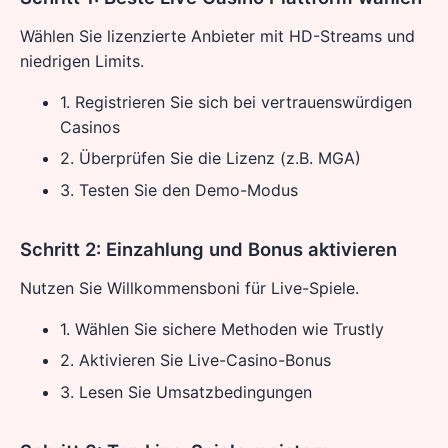
Wählen Sie lizenzierte Anbieter mit HD-Streams und
niedrigen Limits.
1. Registrieren Sie sich bei vertrauenswürdigen
Casinos
2. Überprüfen Sie die Lizenz (z.B. MGA)
3. Testen Sie den Demo-Modus
Schritt 2: Einzahlung und Bonus aktivieren
Nutzen Sie Willkommensboni für Live-Spiele.
1. Wählen Sie sichere Methoden wie Trustly
2. Aktivieren Sie Live-Casino-Bonus
3. Lesen Sie Umsatzbedingungen