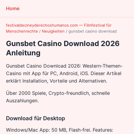
Home
festivaldecineyderechoshumanos.com — Filmfestival für
Menschenrechte
/
Neuigkeiten
/
gunsbet casino download
Gunsbet Casino Download 2026
Anleitung
Gunsbet Casino Download 2026: Western-Themen-
Casino mit App für PC, Android, iOS. Dieser Artikel
erklärt Installation, Vorteile und Alternativen.
Über 2000 Spiele, Crypto-freundlich, schnelle
Auszahlungen.
Download für Desktop
Windows/Mac App: 50 MB, Flash-frei. Features: