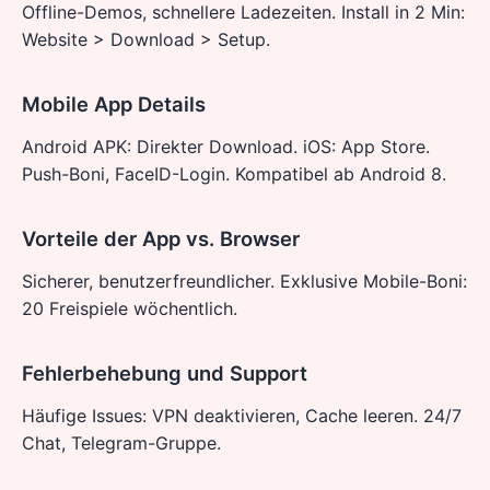
Offline-Demos, schnellere Ladezeiten. Install in 2 Min:
Website > Download > Setup.
Mobile App Details
Android APK: Direkter Download. iOS: App Store.
Push-Boni, FaceID-Login. Kompatibel ab Android 8.
Vorteile der App vs. Browser
Sicherer, benutzerfreundlicher. Exklusive Mobile-Boni:
20 Freispiele wöchentlich.
Fehlerbehebung und Support
Häufige Issues: VPN deaktivieren, Cache leeren. 24/7
Chat, Telegram-Gruppe.