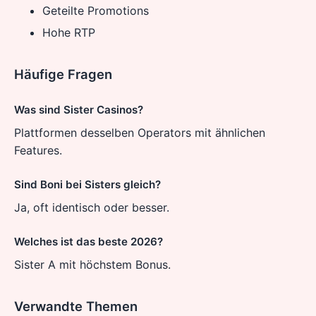
Geteilte Promotions
Hohe RTP
Häufige Fragen
Was sind Sister Casinos?
Plattformen desselben Operators mit ähnlichen
Features.
Sind Boni bei Sisters gleich?
Ja, oft identisch oder besser.
Welches ist das beste 2026?
Sister A mit höchstem Bonus.
Verwandte Themen