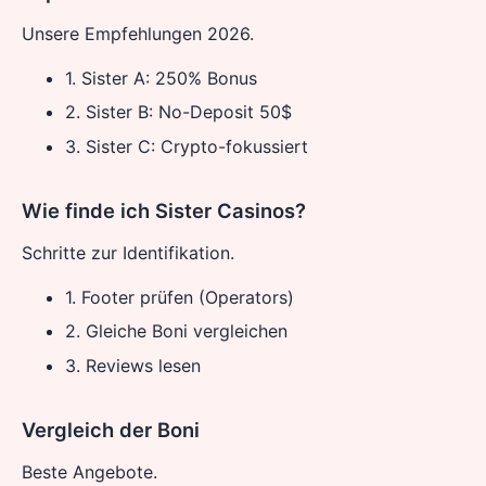
Unsere Empfehlungen 2026.
1. Sister A: 250% Bonus
2. Sister B: No-Deposit 50$
3. Sister C: Crypto-fokussiert
Wie finde ich Sister Casinos?
Schritte zur Identifikation.
1. Footer prüfen (Operators)
2. Gleiche Boni vergleichen
3. Reviews lesen
Vergleich der Boni
Beste Angebote.