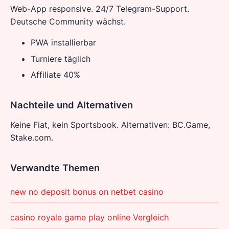
Web-App responsive. 24/7 Telegram-Support.
Deutsche Community wächst.
PWA installierbar
Turniere täglich
Affiliate 40%
Nachteile und Alternativen
Keine Fiat, kein Sportsbook. Alternativen: BC.Game,
Stake.com.
Verwandte Themen
new no deposit bonus on netbet casino
casino royale game play online Vergleich