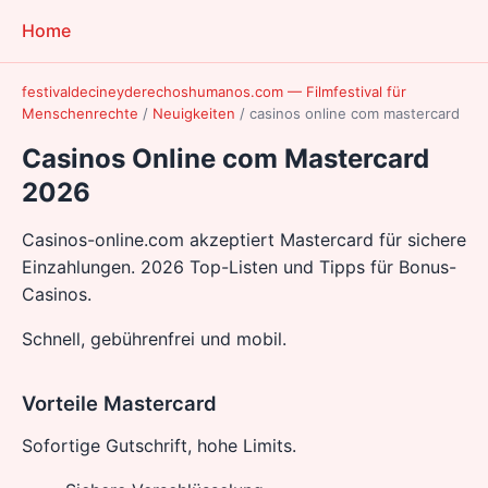
Home
festivaldecineyderechoshumanos.com — Filmfestival für
Menschenrechte
/
Neuigkeiten
/
casinos online com mastercard
Casinos Online com Mastercard
2026
Casinos-online.com akzeptiert Mastercard für sichere
Einzahlungen. 2026 Top-Listen und Tipps für Bonus-
Casinos.
Schnell, gebührenfrei und mobil.
Vorteile Mastercard
Sofortige Gutschrift, hohe Limits.