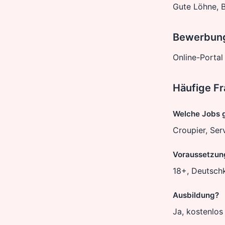
Gute Löhne, B
Bewerbun
Online-Portal
Häufige F
Welche Jobs g
Croupier, Serv
Voraussetzun
18+, Deutschk
Ausbildung?
Ja, kostenlos