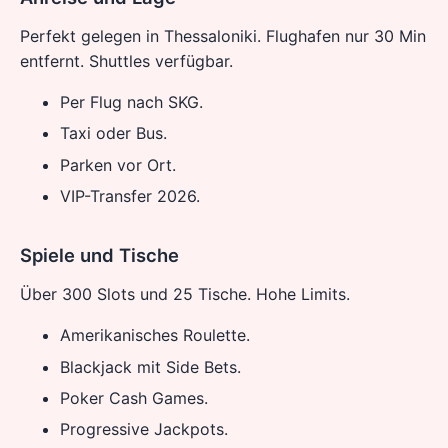
Perfekt gelegen in Thessaloniki. Flughafen nur 30 Min
entfernt. Shuttles verfügbar.
Per Flug nach SKG.
Taxi oder Bus.
Parken vor Ort.
VIP-Transfer 2026.
Spiele und Tische
Über 300 Slots und 25 Tische. Hohe Limits.
Amerikanisches Roulette.
Blackjack mit Side Bets.
Poker Cash Games.
Progressive Jackpots.